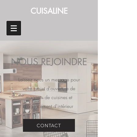
CUISALINE
NOUS REJOINDRE
Laissez nous un message pour
votre projet d'ouverture de
magasin de cuisines et
d'agencement d'intérieur
CONTACT